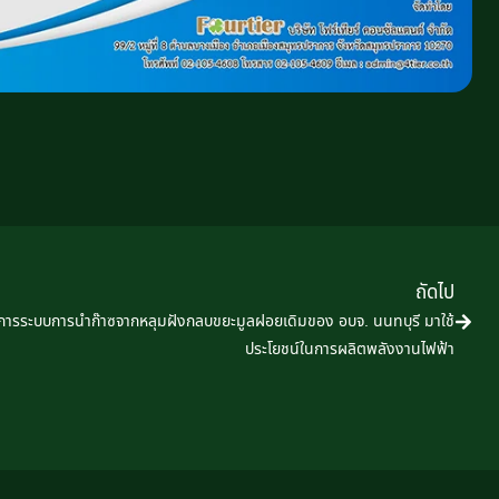
ถัดไป
ดการระบบการนำก๊าซจากหลุมฝังกลบขยะมูลฝอยเดิมของ อบจ. นนทบุรี มาใช้
ประโยชน์ในการผลิตพลังงานไฟฟ้า